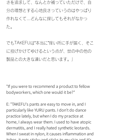
さを追求して、なんとか補っていただけで、自
分の理想とする心地良さっていうのはやっぱり
作れなくて…どんなに探してもそれがなかっ
た。
でもTAKEFUは“本当に”痒い所に手が届く、そこ
に投げかけてゆけるという点が、世の中の他の
製品との大きな違いだと思います。」
"If you were to recommend a product to fellow
bodyworkers, which one would it be?"
E: "TAKEFU's pants are easy to move in, and I
particularly like YURU pants. I don't do dance
practice lately, but when I do my practice at
home, I always wear them. I used to have atopic
dermatitis, and I really hated synthetic leotards.
When I sweat in nylon, it causes inflammation and
itches, it gets sticky and sticks to my skin and it's