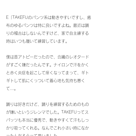
E「TAKEFUのパンツ系は動きやすいですし、癒
布のゆるパンツは特に良いですよね。最近は踊
りの稽古はしないんですけど、家で自主練する
時はいつも履いて練習しています。
僕は昔アトピーだったので、合繊のレオタード
がすごく嫌だったんです。ナイロンで汗をかく
と赤く炎症を起こして痒くなってまって、ギト
ギトして肌にくっついて着心地も気持ち悪く
て…。
踊りは好きだけど、踊りを練習するためのもの
が嫌いというジレンマでした。TAKEFUってス
パッツも本当に優秀で、動きやすくて汗もしっ
かり吸ってくれる。なんでこれ小さい時になか
ったんだろうって思いました。