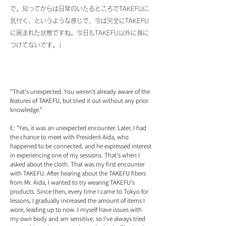
で。知ってからは日常のいたるところでTAKEFUに
気付く、というような感じで、今は完全にTAKEFU
に囲まれた状態ですね。今日もTAKEFU以外に身に
つけてないです。」
"That's unexpected. You weren't already aware of the
features of TAKEFU, but tried it out without any prior
knowledge."
E: "Yes, it was an unexpected encounter. Later, I had
the chance to meet with President Aida, who
happened to be connected, and he expressed interest
in experiencing one of my sessions. That's when I
asked about the cloth. That was my first encounter
with TAKEFU. After hearing about the TAKEFU fibers
from Mr. Aida, I wanted to try wearing TAKEFU's
products. Since then, every time I came to Tokyo for
lessons, I gradually increased the amount of items I
wore, leading up to now. I myself have issues with
my own body and am sensitive, so I've always tried