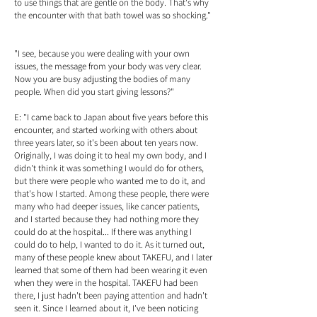
to use things that are gentle on the body. That's why
the encounter with that bath towel was so shocking."
"I see, because you were dealing with your own
issues, the message from your body was very clear.
Now you are busy adjusting the bodies of many
people. When did you start giving lessons?"
E: "I came back to Japan about five years before this
encounter, and started working with others about
three years later, so it's been about ten years now.
Originally, I was doing it to heal my own body, and I
didn't think it was something I would do for others,
but there were people who wanted me to do it, and
that's how I started. Among these people, there were
many who had deeper issues, like cancer patients,
and I started because they had nothing more they
could do at the hospital... If there was anything I
could do to help, I wanted to do it. As it turned out,
many of these people knew about TAKEFU, and I later
learned that some of them had been wearing it even
when they were in the hospital. TAKEFU had been
there, I just hadn't been paying attention and hadn't
seen it. Since I learned about it, I've been noticing