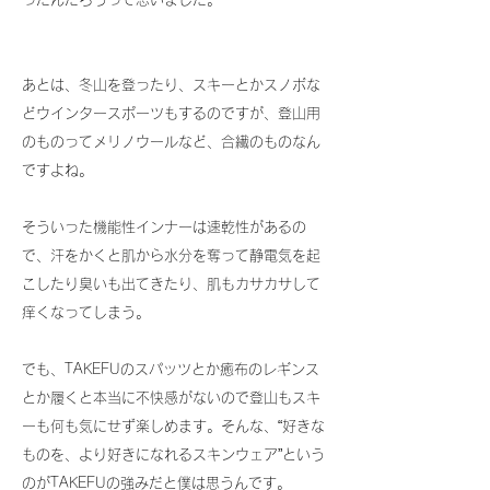
あとは、冬山を登ったり、スキーとかスノボな
どウインタースポーツもするのですが、登山用
のものってメリノウールなど、合繊のものなん
ですよね。
そういった機能性インナーは速乾性があるの
で、汗をかくと肌から水分を奪って静電気を起
こしたり臭いも出てきたり、肌もカサカサして
痒くなってしまう。
でも、TAKEFUのスパッツとか癒布のレギンス
とか履くと本当に不快感がないので登山もスキ
ーも何も気にせず楽しめます。そんな、“好きな
ものを、より好きになれるスキンウェア”という
のがTAKEFUの強みだと僕は思うんです。