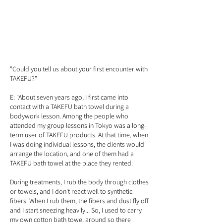
"Could you tell us about your first encounter with
TAKEFU?"
E: "About seven years ago, I first came into
contact with a TAKEFU bath towel during a
bodywork lesson. Among the people who
attended my group lessons in Tokyo was a long-
term user of TAK
EFU products. At that time, when
I was doing individual lessons, the clients would
arrange the location, and one of them had a
TAKEFU bath towel at the place they rented.
During treatments, I rub the body through clothes
or towels, and I don't react well to synthetic
fibers. When I rub them, the fibers and dust fly off
and I start sneezing heavily... So, I used to carry
my own cotton bath towel around so there