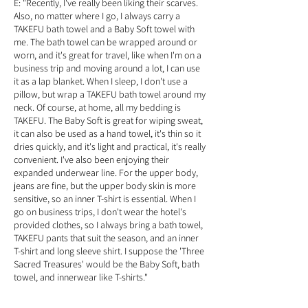
E: "Recently, I've really been liking their scarves.
Also, no matter where I go, I always carry a
TAKEFU bath towel and a Baby Soft towel with
me. The bath towel can be wrapped around or
worn, and it's great for travel, like when I'm on a
business trip and moving around a lot, I can use
it as a lap blanket. When I sleep, I don't use a
pillow, but wrap a TAKEFU bath towel around my
neck. Of course, at home, all my bedding is
TAKEFU. The Baby Soft is great for wiping sweat,
it can also be used as a hand towel, it's thin so it
dries quickly, and it's light and practical, it's really
convenient. I've also been enjoying their
expanded underwear line. For the upper body,
jeans are fine, but the upper body skin is more
sensitive, so an inner T-shirt is essential. When I
go on business trips, I don't wear the hotel's
provided clothes, so I always bring a bath towel,
TAKEFU pants that suit the season, and an inner
T-shirt and long sleeve shirt. I suppose the 'Three
Sacred Treasures' would be the Baby Soft, bath
towel, and innerwear like T-shirts."