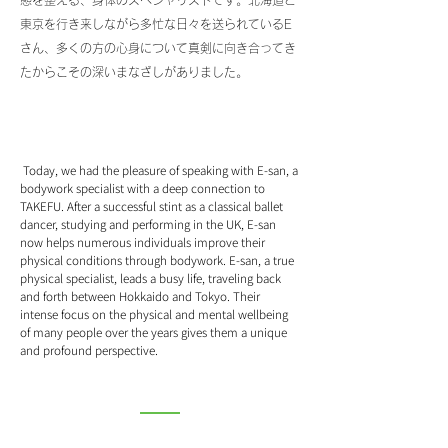
態を整える、身体のスペシャリストです。北海道と
東京を行き来しながら多忙な日々を送られているE
さん、多くの方の心身について真剣に向き合ってき
たからこその深いまなざしがありました。
Bo
dyworker E
Bodyworker E
Bodyworker
E
Bodyworker E
Today, we had the pleasure of speaking with E-san, a
bodywork specialist with a deep connection to
TAKEFU. After a successful stint as a classical ballet
dancer, studying and performing in the UK, E-san
now helps numerous individuals improve their
physical conditions through bodywork. E-san, a true
physical specialist, leads a busy life, traveling back
and forth between Hokkaido and Tokyo. Their
intense focus on the physical and mental wellbeing
of many people over the years gives them a unique
and profound perspective.