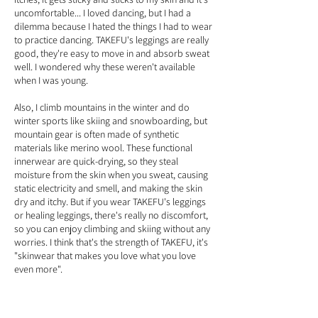
uncomfortable... I loved dancing, but I had a
dilemma because I hated the things I had to wear
to practice dancing. TAKEFU's leggings are really
good, they're easy to move in and absorb sweat
well.
I wondered why these weren't available
when I was young.
Also, I climb mountains in the winter and do
winter sports like skiing and snowboarding, but
mountain gear is often made of synthetic
materials like merino wool. These functional
innerwear are quick-drying, so they steal
moisture from the skin when you sweat, causing
static electricity and smell, and making the skin
dry and itchy. But if you wear TAKEFU's leggings
or healing leggings, there's really no discomfort,
so you can enjoy climbing and skiing without any
worries. I think that's the strength of TAKEFU, it's
"skinwear that makes you love what you love
even more".
As I mentioned earlier, the things you have to
wear as a uniform to do what you love, when