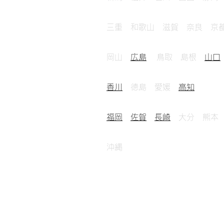
三重 和歌山 滋賀 奈良 京
岡山
広島
鳥取 島根
山口
香川
徳島 愛媛
高知
福岡
佐賀
長崎
大分 熊本
沖縄