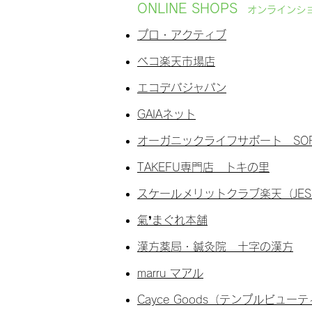
ONLINE SHOPS
オンラインシ
プロ・アクティブ
ベコ楽天市場店
エコデパジャパン
GAIAネット
オーガニックライフサポート SO
TAKEFU専門店 トキの里
スケールメリットクラブ楽天（JE
氣❜まぐれ本舗
漢方薬局・鍼灸院 十字の漢方
marru マアル
Cayce Goods（テンプルビュー