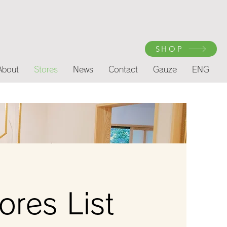
SHOP
About
Stores
News
Contact
Gauze
ENG
res List