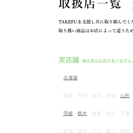
取扱店一覧 pa
TAKEFUを支援し共に取り組んで
取り扱い商品はお店によって違うた
実店舗
※灰
色はお店があり
ません
北海道
青森 秋田 岩手 宮城
山形
茨城
栃木
群馬 埼玉
千葉
新潟
福井 石川 富山 静