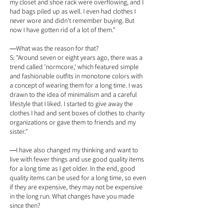
my closet and shoe rack were overflowing, and I
had bags piled up as well. I even had clothes I
never wore and didn't remember buying. But
now I have gotten rid of a lot of them."
What was the reason for that?
―
S: "Around seven or eight years ago, there was a
trend called 'normcore,' which featured simple
and fashionable outfits in monotone colors with
a concept of wearing them for a long time. I was
drawn to the idea of minimalism and a careful
lifestyle that I liked. I started to give away the
clothes I had and sent boxes of clothes to charity
organizations or gave them to friends and my
sister."
I have also changed my thinking and want to
―
live with fewer things and use good quality items
for a long time as I get older. In the end, good
quality items can be used for a long time, so even
if they are expensive, they may not be expensive
in the long run. What changes have you made
since then?