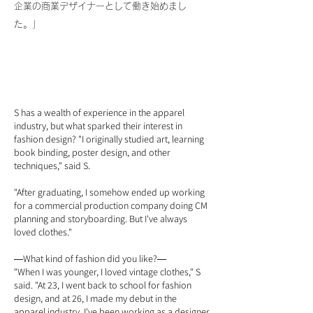
企業の商業デザイナーとして働き始めまし
た。」
S has a wealth of experience in the apparel
industry, but what sparked their interest in
fashion design? "I originally studied art, learning
book binding, poster design, and other
techniques," said S.
"After graduating, I somehow ended up working
for a commercial production company doing CM
planning and storyboarding. But I've always
loved clothes."
What kind of fashion did you like?
―
―
"When I was younger, I loved vintage clothes," S
said. "At 23, I went back to school for fashion
design, and at 26, I made my debut in the
apparel industry. I've been working as a designer