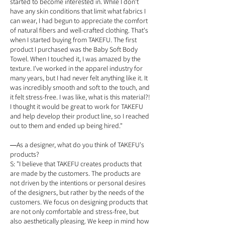
started to become interested in. While I don't
have any skin conditions that limit what fabrics I
can wear, I had begun to appreciate the comfort
of natural fibers and well-crafted clothing. That's
when I started buying from TAKEFU. The first
product I purchased was the Baby Soft Body
Towel. When I touched it, I was amazed by the
texture. I've worked in the apparel industry for
many years, but I had never felt anything like it. It
was incredibly smooth and soft to the touch, and
it felt stress-free. I was like, what is this material?!
I thought it would be great to work for TAKEFU
and help develop their product line, so I reached
out to them and ended up being hired."
As a designer, what do you think of TAKEFU's
―
products?
S: "I believe that TAKEFU creates
products that
are made by the customers
. The products are
not driven by the intentions or personal desires
of the designers, but rather by the needs of the
customers. We focus on designing products that
are not only comfortable and stress-free, but
also aesthetically pleasing. We keep in mind how