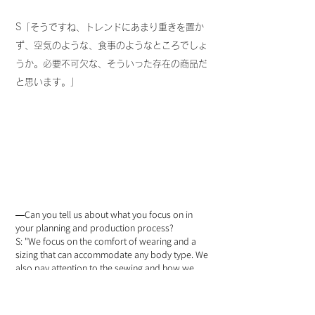
S「そうですね、トレンドにあまり重きを置か
ず、空気のような、食事のようなところでしょ
うか。必要不可欠な、そういった存在の商品だ
と思います。」
Can you tell us about what you focus on in
―
your planning and production process?
S: "We focus on the comfort of wearing and a
sizing that can accommodate any body type. We
also pay attention to the sewing and how we
finish off the seams. Some people find the seams
uncomfortable, so we are careful about how we
handle them. In addition, because the material is