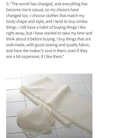
S: "The world has changed, and everything has
become more casual, so my choices have
changed too. I choose clothes that match my
body shape and style, and I tend to buy similar
things. I still have a habit of buying things I like
right away, but I have started to take my time and
think about it before buying. I buy things that are
well-made, with good sewing and quality fabric,
and have the maker's soul in them, even if they
are a bit expensive, if I like them."