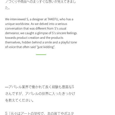
ノづくりや商品へのまっすぐな想いが見えてきまし
た。
We
​interviewed S, a designer at TAKEFU, who has a
unique worldview. As we delved into a serious
conversation that was different from S's usual
demeanor, we caught a glimpse of S's sincere feelings
towards product creation and the products
themselves, hidden behind a smile and a playful tone
of voice that often said "just kidding".
―アパレル業界で働かれて長く経験も豊富なS
さんですが、アパレルの世界に入ったきっかけ
を教えてください。
S「元々はアートの学校で、本の装丁やポスタ