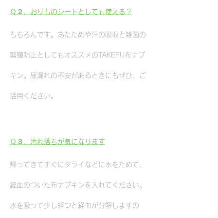
Ｑ２．おりものシートとしても使える？
もちろんです。あたためや汗の吸収と雑菌の
繁殖防止としてもオススメのTAKEFU布ナプ
キン。尿漏れの不安があるときにもぜひ、ご
活用ください。
Ｑ３．汚れ落ちが気になります
帰ってきてすぐにタライなどに水をためて、
経血のついた布ナプキンを入れてください。
水を吸って少し経つと経血が分解しますの