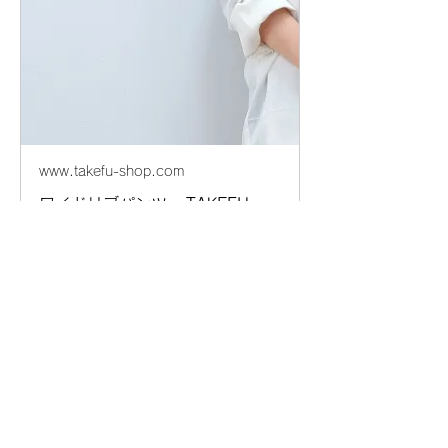
www.takefu-shop.com
ワイドリブパンツ - TAKEFU
Official Online Shop
TAKEFU(竹布)公式通販では、全ての
TAKEFU商品を心を籠めて迅速にお届
けします。 TAKEFUは抗菌性、消臭
性、制電性、低摩擦性などの優れた特
長をもつ癒しの繊維です。