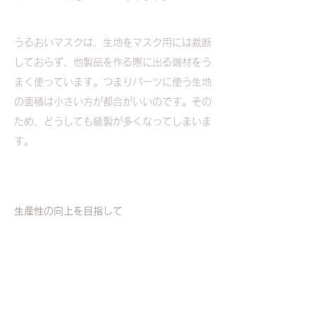
うるおいマスクは、生地をマスク用には裁断
しておらず、他製品を作る際に出る端材をう
まく使っています。つまりパーツに使う生地
の面積は小さい方が都合がいいのです。その
ため、どうしても縫製が多くなってしまいま
す。
生産性の向上を目指して
今回はマスク専用に生地を作っているため、
意図した面積で裁断することができます。こ
れによって一体型の生地を実現、縫製を減ら