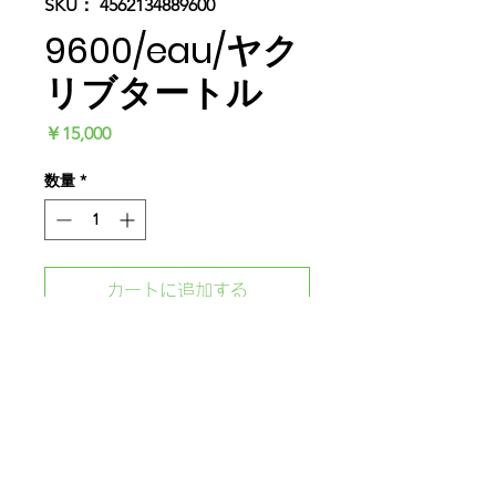
SKU： 4562134889600
9600/eau/ヤク
リブタートル
価
￥15,000
格
数量
*
カートに追加する
今すぐ購入
'Bamboo Is The Ultimate Eco-
Friendly Material'