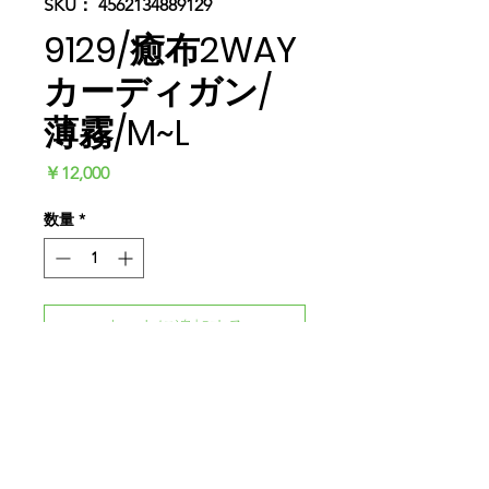
SKU： 4562134889129
9129/癒布2WAY
カーディガン/
薄霧/M~L
価
￥12,000
格
数量
*
カートに追加する
今すぐ購入