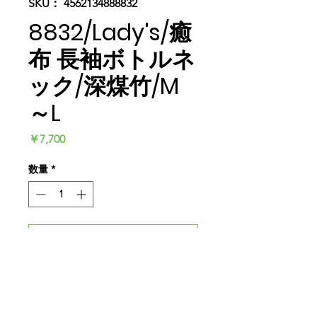
SKU： 4562134888832
8832/Lady's/癒
布 長袖ボトルネ
ック/深煤竹/M
～L
価
￥7,700
格
数量
*
カートに追加する
今すぐ購入