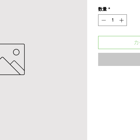
格
数量
*
カ