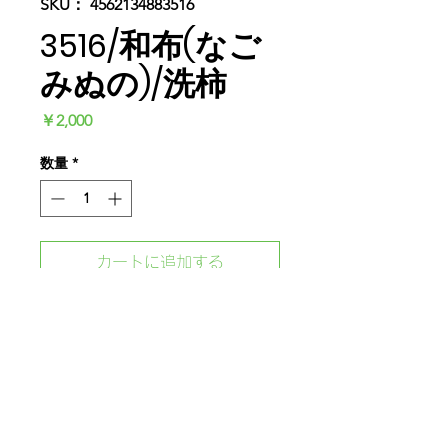
SKU： 4562134883516
3516/和布(なご
みぬの)/洗柿
価
￥2,000
格
数量
*
カートに追加する
今すぐ購入
'Bamboo Is The Ultimate Eco-
Friendly Material'