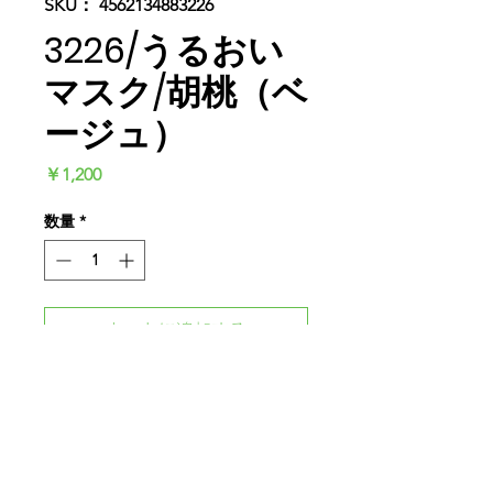
SKU： 4562134883226
3226/うるおい
マスク/胡桃（ベ
ージュ）
価
￥1,200
格
数量
*
カートに追加する
今すぐ購入