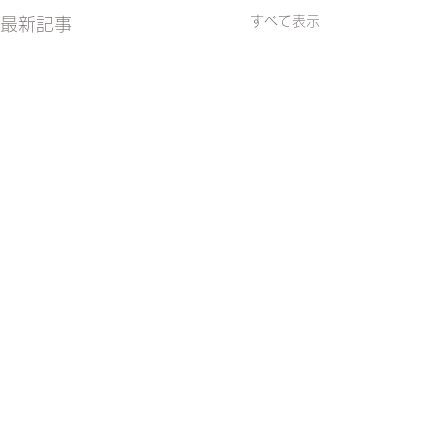
すべて表示
最新記事
'Bamboo Is The Ultimate Eco-
Friendly Material'
竹から生まれたやさしい繊維 TAKEFU